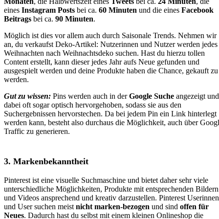
Monaten
, die Halbwertszeit eines
Tweets
bei ca.
24 Minuten
, die
eines
Instagram Posts
bei ca.
60 Minuten
und die eines
Facebook
Beitrags
bei ca.
90 Minuten
.
Möglich ist dies vor allem auch durch Saisonale Trends. Nehmen wir
an, du verkaufst Deko-Artikel: Nutzerinnen und Nutzer werden jedes
Weihnachten nach Weihnachtsdeko suchen. Hast du hierzu tollen
Content erstellt, kann dieser jedes Jahr aufs Neue gefunden und
ausgespielt werden und deine Produkte haben die Chance, gekauft zu
werden.
Gut zu wissen:
Pins werden auch in der
Google Suche
angezeigt und
dabei oft sogar optisch hervorgehoben, sodass sie aus den
Suchergebnissen hervorstechen. Da bei jedem Pin ein Link hinterlegt
werden kann, besteht also durchaus die Möglichkeit, auch über Goog
Traffic zu generieren.
3. Markenbekanntheit
Pinterest ist eine visuelle Suchmaschine und bietet daher sehr viele
unterschiedliche Möglichkeiten, Produkte mit entsprechenden Bildern
und Videos ansprechend und kreativ darzustellen. Pinterest Userinnen
und User suchen meist
nicht marken-bezogen
und sind
offen für
Neues
. Dadurch hast du selbst mit einem kleinen Onlineshop die