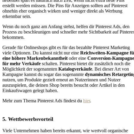
nebenbei spart es natürlich auch Zeit, wenn nicht extra neue Pins
erstellt werden müssen. Die Pins für Anzeigen sollten auf Pinterest
ohnehin eher organisch wirken und weniger direkt als Werbung
erkennbar sein.
Wenn du noch ganz am Anfang stehst, helfen dir Pinterest Ads, den
Prozess zu beschleunigen und schneller mehr Sichtbarkeit auf Pinteres
bekommen.
Gerade für Onlineshops gibt es für das bezahlte Pinterest Marketing
viele Optionen. Du kannst nicht nur eine
Reichweiten-Kampagne
fü
eine höhere Markenbekanntheit
oder eine
Conversion-Kampagn
für mehr Verkäufe
schalten. Pinterest bietet dir zusätzlich noch die
Möglichkeit der sogenannten
Katalogverkäufe
. Bei dieser Art von
Kampagne kannst du sogar das sogenannte
dynamisches Retargetin
nutzen, um Produkte gezielt erneut an Nutzerinnen und Nutzer
auszuspielen, die deinen Shop bereits besucht oder Artikel in den
Einkaufswagen gelegt haben.
Mehr zum Thema Pinterest Ads findest du
hier
.
5. Wettbewerbsvorteil
Viele Unternehmen haben bereits erkannt, wie wertvoll organische