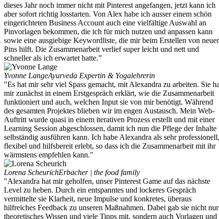
dieses Jahr noch immer nicht mit Pinterest angefangen, jetzt kann ich
aber sofort richtig losstarten. Von Alex habe ich ausser einem schön
eingerichteten Business Account auch eine vielfältige Auswahl an
Pinvorlagen bekommen, die ich für mich nutzen und anpassen kann
sowie eine ausgiebige Keywordliste, die mir beim Erstellen von neue
Pins hilft. Die Zusammenarbeit verlief super leicht und nett und
schneller als ich erwartet hatte.”
Yvonne Lange
Ayurveda Expertin & Yogalehrerin
"Es hat mir sehr viel Spass gemacht, mit Alexandra zu arbeiten. Sie ha
mir zunächst in einem Erstgespräch erklärt, wie die Zusammenarbeit
funktioniert und auch, welchen Input sie von mir benötigt. Während
des gesamten Projektes blieben wir im engen Austausch. Mein Web-
Auftritt wurde quasi in einem iterativen Prozess erstellt und mit einer
Learning Session abgeschlossen, damit ich nun die Pflege der Inhalte
selbständig ausführen kann. Ich habe Alexandra als sehr professionell
flexibel und hilfsbereit erlebt, so dass ich die Zusammenarbeit mit ihr
wärmstens empfehlen kann."
Lorena Scheurich
Erbacher | the food family
"Alexandra hat mir geholfen, unser Pinterest Game auf das nächste
Level zu heben. Durch ein entspanntes und lockeres Gespräch
vermittelte sie Klarheit, neue Impulse und konkretes, überaus
hilfreiches Feedback zu unseren Maßnahmen. Dabei gab sie nicht nur
theoretisches Wissen und viele Tipps mit, sondern auch Vorlagen und