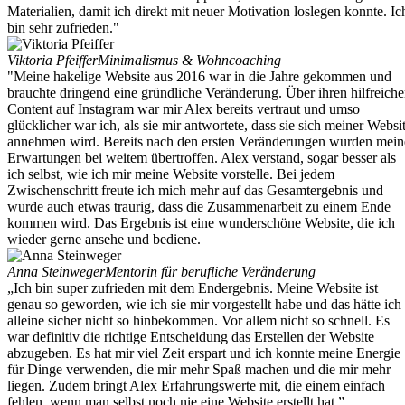
Materialien, damit ich direkt mit neuer Motivation loslegen konnte. Ic
bin sehr zufrieden."
Viktoria Pfeiffer
Minimalismus & Wohncoaching
"Meine hakelige Website aus 2016 war in die Jahre gekommen und
brauchte dringend eine gründliche Veränderung. Über ihren hilfreich
Content auf Instagram war mir Alex bereits vertraut und umso
glücklicher war ich, als sie mir antwortete, dass sie sich meiner Websi
annehmen wird. Bereits nach den ersten Veränderungen wurden mein
Erwartungen bei weitem übertroffen. Alex verstand, sogar besser als
ich selbst, wie ich mir meine Website vorstelle. Bei jedem
Zwischenschritt freute ich mich mehr auf das Gesamtergebnis und
wurde auch etwas traurig, dass die Zusammenarbeit zu einem Ende
kommen wird. Das Ergebnis ist eine wunderschöne Website, die ich
wieder gerne ansehe und bediene.
Anna Steinweger
Mentorin für berufliche Veränderung
„Ich bin super zufrieden mit dem Endergebnis. Meine Website ist
genau so geworden, wie ich sie mir vorgestellt habe und das hätte ich
alleine sicher nicht so hinbekommen. Vor allem nicht so schnell. Es
war definitiv die richtige Entscheidung das Erstellen der Website
abzugeben. Es hat mir viel Zeit erspart und ich konnte meine Energie
für Dinge verwenden, die mir mehr Spaß machen und die mir mehr
liegen. Zudem bringt Alex Erfahrungswerte mit, die einem einfach
fehlen, wenn man selbst noch nie eine Website erstellt hat.”