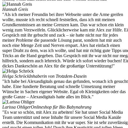
Hannah Greis
"Als ich meiner Freundin bei ihrer Webseite unter die Arme greifen
wollte, musste ich recht schnell feststellen, dass ich mit meinen
Grundkenntnissen an meine Grenzen kam. Das war schon ein klein
wenig zum Verzweifeln. Glücklicherweise kam mir Alex zur Hilfe. E
Gespräch mit ihr gebucht und zack – sie hatte nicht nur für jedes
meiner Probleme die passende Lösung parat, sondern hat mir auch
noch eine Menge Zeit und Nerven erspart. Alex hat einfach einen
super Draht zu dem, was ich wollte, und hat mir richtig gute Tipps un
Tricks an die Hand gegeben. Das Gespräch mit ihr war nicht nur meg
hilfreich, sondern auch lehrreich. Würde ich sofort wieder buchen! Ei
dickes Dankeschön an Alex für die großartige Unterstützung!"
Helga Schröck
Inhaberin von Trotzdem-Dasein
"Ich habe bei Alexasdigitals genau das gefunden, wonach ich gesucht
habe. Eine fundierte Beratung und schnelle Umsetzung meiner
Wünsche in Sachen eigener Website. Egal ob Kleinigkeiten oder das
große Ganze – Alexasdigitals hatte alles im Blick."
Larissa Ohliger
Onlineshop für Bio Babynahrung
"Es war so schön, mit Alex zu arbeiten! Sie hat unser Social Media
Team unterstützt und neue Inhalte für unsere Social Media Kanäle
erstellt. Die Kommunikation mit ihr war super. Sie ist sehr zuverlässig
und macht einen tollen Job! Durch ihre Kreativität und tollen Ideen